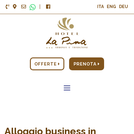
|
ITA
ENG
DEU
OFFERTE
PRENOTA
Toggle
navigation
Alloggio business in