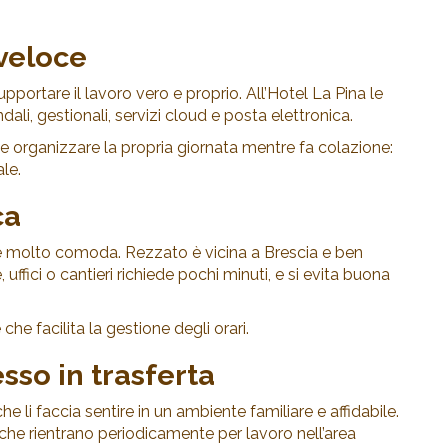
 veloce
upportare il lavoro vero e proprio. All’Hotel La Pina le
li, gestionali, servizi cloud e posta elettronica.
e organizzare la propria giornata mentre fa colazione:
le.
ca
ne molto comoda. Rezzato è vicina a Brescia e ben
ffici o cantieri richiede pochi minuti, e si evita buona
he facilita la gestione degli orari.
sso in trasferta
he li faccia sentire in un ambiente familiare e affidabile.
i che rientrano periodicamente per lavoro nell’area