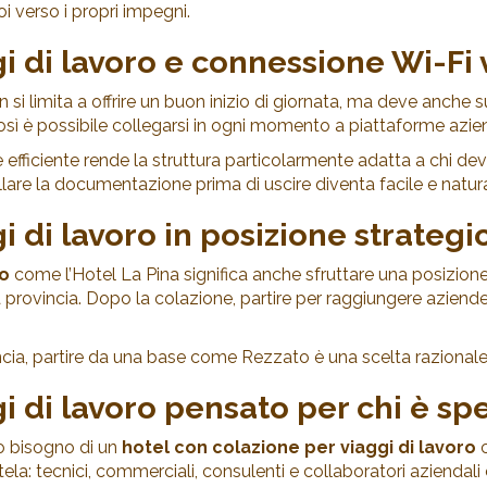
i verso i propri impegni.
i di lavoro e connessione Wi-Fi
 si limita a offrire un buon inizio di giornata, ma deve anche s
sì è possibile collegarsi in ogni momento a piattaforme azienda
ficiente rende la struttura particolarmente adatta a chi dev
ollare la documentazione prima di uscire diventa facile e natura
i di lavoro in posizione strategi
ro
come l’Hotel La Pina significa anche sfruttare una posizio
rovincia. Dopo la colazione, partire per raggiungere aziende, u
vincia, partire da una base come Rezzato è una scelta razionale c
i di lavoro pensato per chi è spe
o bisogno di un
hotel con colazione per viaggi di lavoro
c
tela: tecnici, commerciali, consulenti e collaboratori aziendal