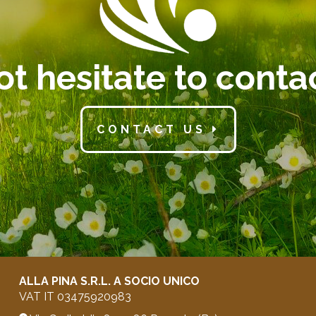
t hesitate to conta
CONTACT US
ALLA PINA S.R.L. A SOCIO UNICO
VAT IT 03475920983