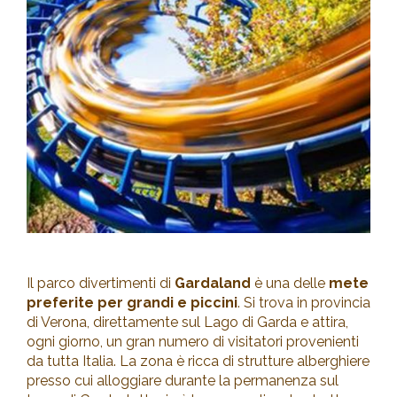
Il parco divertimenti di
Gardaland
è una delle
mete
preferite per grandi e piccini
. Si trova in provincia
di Verona, direttamente sul Lago di Garda e attira,
ogni giorno, un gran numero di visitatori provenienti
da tutta Italia. La zona è ricca di strutture alberghiere
presso cui alloggiare durante la permanenza sul