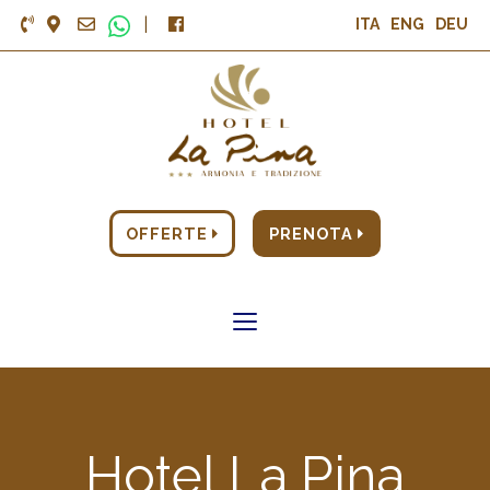
|
ITA
ENG
DEU
OFFERTE
PRENOTA
Toggle
navigation
Hotel La Pina